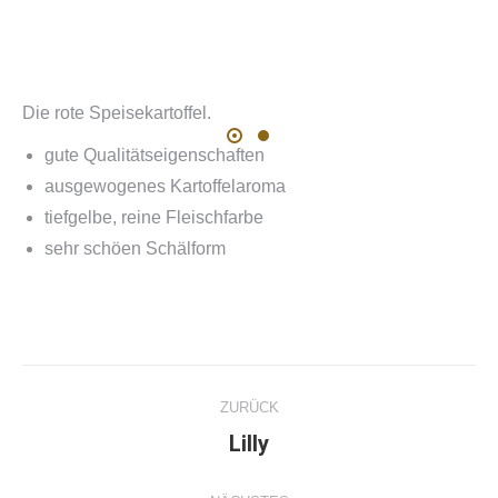
Die rote Speisekartoffel.
gute Qualitätseigenschaften
ausgewogenes Kartoffelaroma
tiefgelbe, reine Fleischfarbe
sehr schöen Schälform
Project
ZURÜCK
navigation
Lilly
Previous
project: